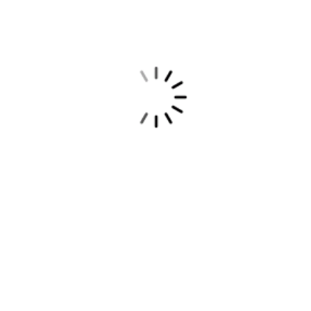
LLANTAS ALTOZANO MATRIZ
BLVRD JUAN PABLO II 1785, MORELIA, SANTA MARÍA DE GUIDO - 58090